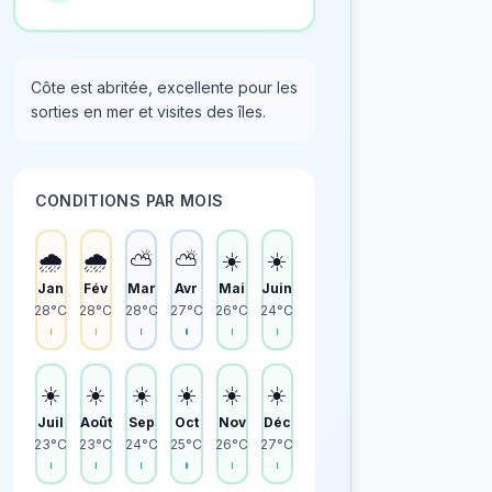
Côte est abritée, excellente pour les
sorties en mer et visites des îles.
CONDITIONS PAR MOIS
🌧️
🌧️
⛅
⛅
☀️
☀️
Jan
Fév
Mar
Avr
Mai
Juin
28°C
28°C
28°C
27°C
26°C
24°C
☀️
☀️
☀️
☀️
☀️
☀️
Juil
Août
Sep
Oct
Nov
Déc
23°C
23°C
24°C
25°C
26°C
27°C