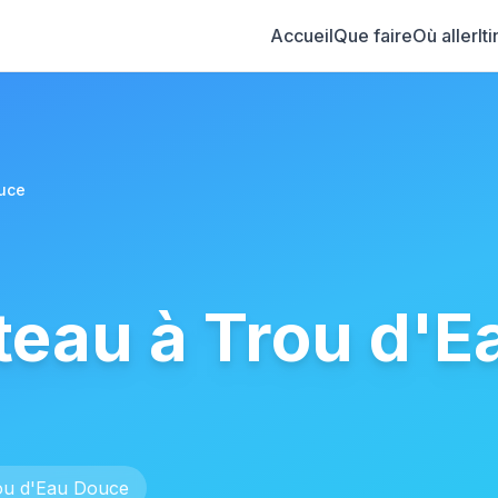
Accueil
Que faire
Où aller
It
uce
teau à Trou d'E
ou d'Eau Douce