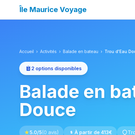
Île Maurice Voyage
Accueil
›
Activités
›
Balade en bateau
›
Trou d'Eau Do
2
options disponibles
Balade en ba
Douce
★
5.0
/5
(
0
avis)
À partir de
413
€
Tr