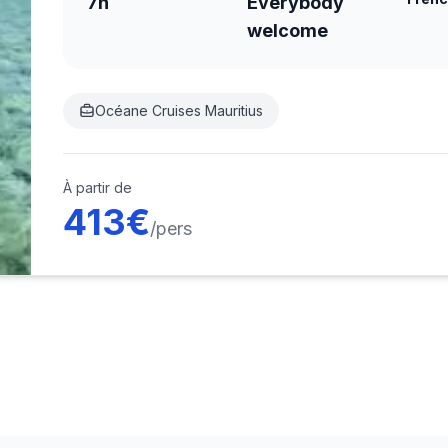
7h
Everybody
welcome
Océane Cruises Mauritius
À partir de
413
€
/pers