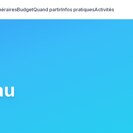
inéraires
Budget
Quand partir
Infos pratiques
Activités
au