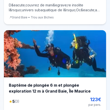
D&eacute;couvrez de mani&egrave;re insolite
l&rsquo;univers subaquatique de l&rsquo;Oc&eacute;an
Indien en embarquant pour une excursion en sous-marin
📍
Grand Baie • Trou aux Biches
&agrave; l&rsquo;&Icirc;le Maurice ! Exp&eacute;rience
unique en son genre sur l&rsquo;&Icirc;le Ma
Baptême de plongée 6 m et plongée
exploration 12 m à Grand Baie, Île Maurice
123
€
★
5
(
3
)
par pers.