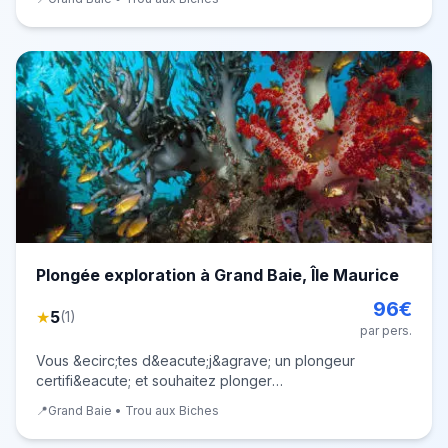
site de plong&eacute;e magnifique ! Id&eacute;al pour
d&eacute;couvrir la plong&eacute;e dans
Plongée exploration à Grand Baie, Île Maurice
96
€
★
5
(
1
)
par pers.
Vous &ecirc;tes d&eacute;j&agrave; un plongeur
certifi&eacute; et souhaitez plonger
&agrave;&nbsp;l'&icirc;le Maurice ? Partez depuis Grand
📍
Grand Baie • Trou aux Biches
Baie avec l'&eacute;quipe de Sunset Diving pour aller
explorer les plus beaux sites de plong&eacute;e du