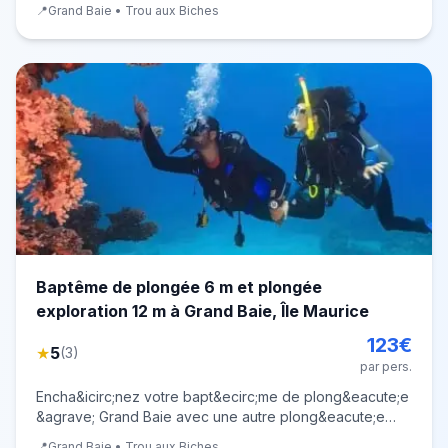
Indien en embarquant pour une excursion en sous-marin
📍
Grand Baie • Trou aux Biches
&agrave; l&rsquo;&Icirc;le Maurice ! Exp&eacute;rience
unique en son genre sur l&rsquo;&Icirc;le Ma
Baptême de plongée 6 m et plongée
exploration 12 m à Grand Baie, Île Maurice
123
€
★
5
(
3
)
par pers.
Encha&icirc;nez votre bapt&ecirc;me de plong&eacute;e
&agrave; Grand Baie avec une autre plong&eacute;e
jusqu'&agrave; 12 m&egrave;tres de profondeur sur un
📍
Grand Baie • Trou aux Biches