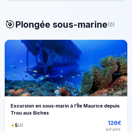
v&eacute;hicule nautique submersible polyvalent, des
🎯
Plongée sous-marine
(
6
)
Excursion en sous-marin à l’Île Maurice depuis
Trou aux Biches
126
€
★
5
(
4
)
par pers.