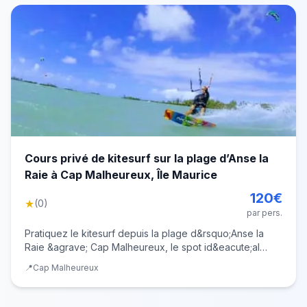
Cours privé de kitesurf sur la plage d’Anse la
Raie à Cap Malheureux, Île Maurice
120
€
★
(
0
)
par pers.
Pratiquez le kitesurf depuis la plage d&rsquo;Anse la
Raie &agrave; Cap Malheureux, le spot id&eacute;al
pour d&eacute;couvrir le kitesurf &agrave;
📍
Cap Malheureux
l&rsquo;&Icirc;le Maurice ! Que vous soyez un grand
d&eacute;butant ou que vous ayez d&eacute;j&agrave