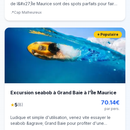
de l&#x27;Île Maurice sont des spots parfaits pour faire
du snorkeling depuis Cap Malheureux. Entre leurs eaux
📍
Cap Malheureux
turquoise chaudes et leur riche faune et flore sous-
marine, ils offrent les c
⭐ Populaire
Excursion seabob à Grand Baie à l'Île Maurice
70.14
€
★
5
(
8
)
par pers.
Ludique et simple d'utilisation, venez vite essayer le
seabob &agrave; Grand Baie pour profiter d'une
activit&eacute; nautique inoubliable et unique en son