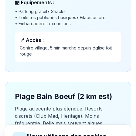
🏪 Équipements :
•
Parking gratuit
•
Snacks
•
Toilettes publiques basiques
•
Filaos ombre
•
Embarcadères excursions
📍 Accès :
Centre village, 5 min marche depuis église toit
rouge
Plage Bain Boeuf (2 km est)
Plage adjacente plus étendue. Resorts
discrets (Club Med, Heritage). Moins
fréquentée. Belle mais souvent algues
(naturel). Vue Coin de Mire excellente.