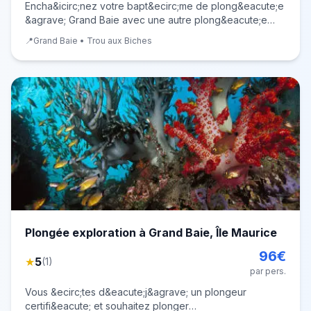
Encha&icirc;nez votre bapt&ecirc;me de plong&eacute;e
&agrave; Grand Baie avec une autre plong&eacute;e
jusqu'&agrave; 12 m&egrave;tres de profondeur sur un
📍
Grand Baie • Trou aux Biches
site de plong&eacute;e magnifique ! Id&eacute;al pour
d&eacute;couvrir la plong&eacute;e dans
Plongée exploration à Grand Baie, Île Maurice
96
€
★
5
(
1
)
par pers.
Vous &ecirc;tes d&eacute;j&agrave; un plongeur
certifi&eacute; et souhaitez plonger