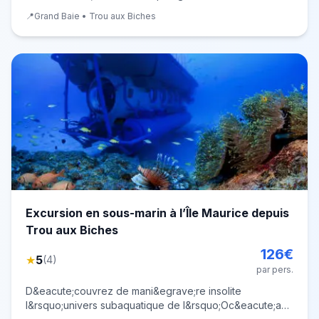
&agrave;&nbsp;l'&icirc;le Maurice ? Partez depuis Grand
📍
Grand Baie • Trou aux Biches
Baie avec l'&eacute;quipe de Sunset Diving pour aller
explorer les plus beaux sites de plong&eacute;e du
nord
Excursion en sous-marin à l’Île Maurice depuis
Trou aux Biches
126
€
★
5
(
4
)
par pers.
D&eacute;couvrez de mani&egrave;re insolite
l&rsquo;univers subaquatique de l&rsquo;Oc&eacute;an