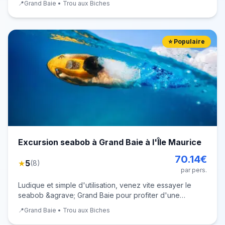
📍
Grand Baie • Trou aux Biches
genre &agrave; Maurice ! Le seabob est un
v&eacute;hicule nautique submersible polyvalent, des
⭐ Populaire
Excursion seabob à Grand Baie à l'Île Maurice
70.14
€
★
5
(
8
)
par pers.
Ludique et simple d'utilisation, venez vite essayer le
seabob &agrave; Grand Baie pour profiter d'une
activit&eacute; nautique inoubliable et unique en son
📍
Grand Baie • Trou aux Biches
genre &agrave; Maurice ! Le seabob est un