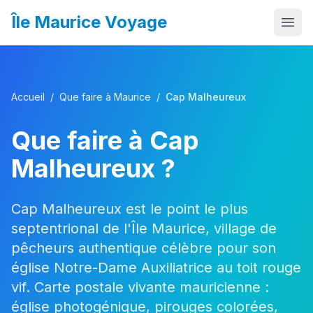
Île Maurice Voyage
Accueil
Que faire
Accueil
/
Que faire à Maurice
/
Cap Malheureux
Où aller
Que faire à
Cap
Itinéraires
Malheureux
?
Budget
Quand partir
Cap Malheureux est le point le plus
septentrional de l'Île Maurice, village de
Infos pratiques
pêcheurs authentique célèbre pour son
Activités
église Notre-Dame Auxiliatrice au toit rouge
vif. Carte postale vivante mauricienne :
église photogénique, pirouges colorées,