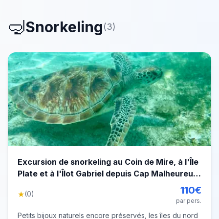
🤿
Snorkeling
(
3
)
Excursion de snorkeling au Coin de Mire, à l'Île
Plate et à l'Îlot Gabriel depuis Cap Malheureux,
Île Maurice
110
€
★
(
0
)
par pers.
Petits bijoux naturels encore préservés, les îles du nord