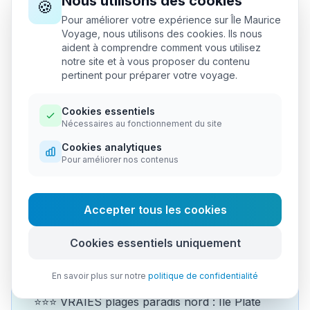
Nous utilisons des cookies
🍪
✨ Idéal pour :
Pour améliorer votre expérience sur Île Maurice
Voyage, nous utilisons des cookies. Ils nous
Calme
Marche plage
Vue îlots
Éviter foule
aident à comprendre comment vous utilisez
notre site et à vous proposer du contenu
🏪 Équipements :
pertinent pour préparer votre voyage.
•
Parking informel
•
Accès libre (plage publique)
•
Limité (zone naturelle)
Cookies essentiels
Nécessaires au fonctionnement du site
📍 Accès :
Cookies analytiques
2 km est Cap Malheureux, route côtière
Pour améliorer nos contenus
Accepter tous les cookies
Cookies essentiels uniquement
Îles nord (excursions
catamaran)
En savoir plus sur notre
politique de confidentialité
⭐⭐⭐ VRAIES plages paradis nord : Île Plate