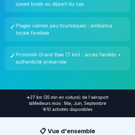
speed boats au départ du cap
✓
Plages calmes peu touristiques : ambiance
locale familiale
✓
Proximité Grand Baie (7 km) : accès facilités +
authenticité préservée
✈️
27 km (35 min en voiture)
de l'aéroport
📅
Meilleurs mois :
Mai, Juin, Septembre
🎯
10
activités disponibles
📋 Vue d'ensemble