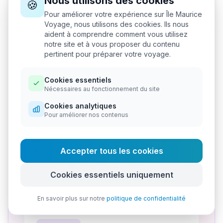
Nous utilisons des cookies
🍪
Rochester Falls (30 min depuis
Pour améliorer votre expérience sur Île Maurice
Mahébourg) : baignade cascade,
Voyage, nous utilisons des cookies. Ils nous
détente forêt, photos. 2-3h sur
aident à comprendre comment vous utilisez
notre site et à vous proposer du contenu
place.
pertinent pour préparer votre voyage.
☀️ Après-midi
Cookies essentiels
Route Chamarel (1h ouest) : Terre 7
Nécessaires au fonctionnement du site
Couleurs (10€), Cascade Chamarel,
Usine Rhumerie (visite-dégustation).
Cookies analytiques
Pour améliorer nos contenus
Paysages spectaculaires.
🌙 Soir
Accepter tous les cookies
Retour via route panoramique Black
River. Arrivée Mahébourg 18h.
Cookies essentiels uniquement
Dîner local.
En savoir plus sur notre
politique de confidentialité