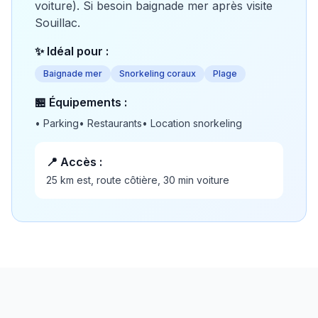
voiture). Si besoin baignade mer après visite
Souillac.
✨ Idéal pour :
Baignade mer
Snorkeling coraux
Plage
🏪 Équipements :
•
Parking
•
Restaurants
•
Location snorkeling
📍 Accès :
25 km est, route côtière, 30 min voiture