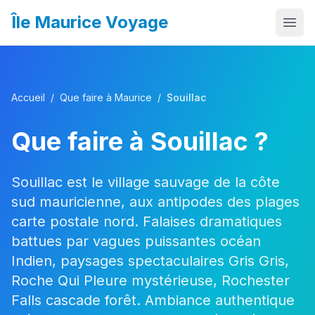
Île Maurice Voyage
Accueil
Que faire
Accueil
/
Que faire à Maurice
/
Souillac
Où aller
Que faire à
Souillac
?
Itinéraires
Budget
Souillac est le village sauvage de la côte
sud mauricienne, aux antipodes des plages
Quand partir
carte postale nord. Falaises dramatiques
Infos pratiques
battues par vagues puissantes océan
Indien, paysages spectaculaires Gris Gris,
Activités
Roche Qui Pleure mystérieuse, Rochester
Falls cascade forêt. Ambiance authentique