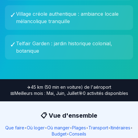
✓
Village créole authentique : ambiance locale
mélancolique tranquille
✓
Telfair Garden : jardin historique colonial,
botanique
✈️
45 km (50 min en voiture)
de l'aéroport
📅
Meilleurs mois :
Mai, Juin, Juillet
🎯
0
activités disponibles
📋 Vue d'ensemble
Que faire
•
Où loger
•
Où manger
•
Plages
•
Transport
•
Itinéraires
•
Budget
•
Conseils