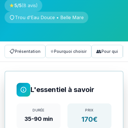
★
5
/5
(
8
avis)
Trou d'Eau Douce • Belle Mare
📋
⭐
👥
Présentation
Pourquoi choisir
Pour qui
L'essentiel à savoir
DURÉE
PRIX
170€
35-90 min