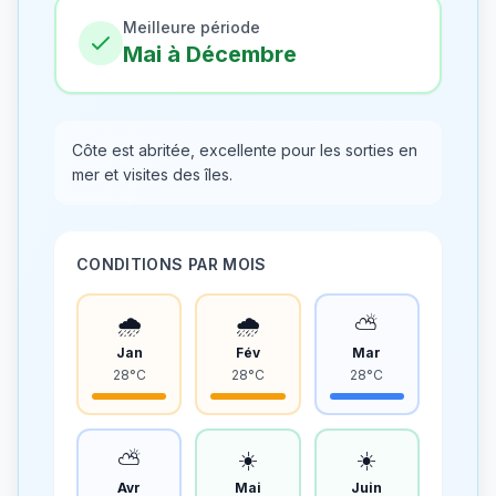
Meilleure période
Mai à Décembre
Côte est abritée, excellente pour les sorties en
mer et visites des îles.
CONDITIONS PAR MOIS
🌧️
🌧️
⛅
Jan
Fév
Mar
28°C
28°C
28°C
⛅
☀️
☀️
Avr
Mai
Juin