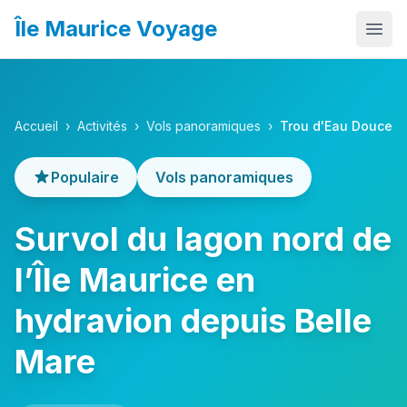
Île Maurice Voyage
Accueil
Que faire
Accueil
›
Activités
›
Vols panoramiques
›
Trou d'Eau Douce
Où aller
Populaire
Vols panoramiques
Itinéraires
Survol du lagon nord de
Budget
Quand partir
l’Île Maurice en
Infos pratiques
hydravion depuis Belle
Activités
Mare