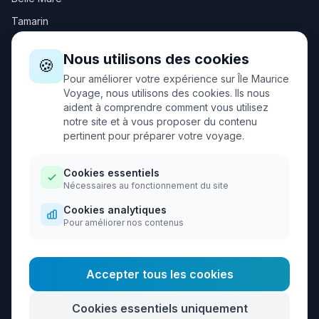
Tamarin
Nous utilisons des cookies
Autres destinations
🍪
Pour améliorer votre expérience sur Île Maurice
Cap Malheureux
Voyage, nous utilisons des cookies. Ils nous
aident à comprendre comment vous utilisez
Trou d'Eau Douce
notre site et à vous proposer du contenu
Port-Louis
pertinent pour préparer votre voyage.
Souillac
Cookies essentiels
Chamouny
Nécessaires au fonctionnement du site
Gorges Rivière Noire
Cookies analytiques
Pour améliorer nos contenus
Chutes de Tamarin
Grand Gaube
Accepter tous les cookies
Cookies essentiels uniquement
Contact
|
Mentions légales
|
Politique de confidentialité