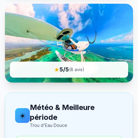
★
5
/5
(
8
avis)
Météo & Meilleure
☀️
période
Trou d'Eau Douce