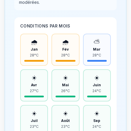
modérées.
CONDITIONS PAR MOIS
🌧️
🌧️
⛅
Jan
Fév
Mar
28°C
28°C
28°C
☀️
☀️
☀️
Avr
Mai
Juin
27°C
26°C
24°C
☀️
☀️
☀️
Juil
Août
Sep
23°C
23°C
24°C