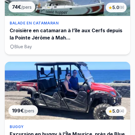
74€
/pers
★
5.0
(
9
)
BALADE EN CATAMARAN
Croisière en catamaran à l’île aux Cerfs depuis
la Pointe Jérôme à Mah...
Blue Bay
199€
/pers
★
5.0
(
4
)
BUGGY
Excursion en buggy à l'Île Maurice, près de Blue