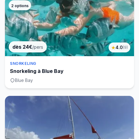
2
options
dès 24€
/pers
★
4.0
(
9
)
SNORKELING
Snorkeling à Blue Bay
Blue Bay