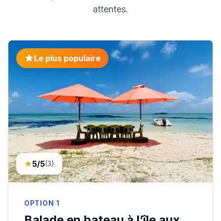
attentes.
Le plus populaire
★
5
/5
(
3
)
OPTION
1
Balade en bateau à l’île aux