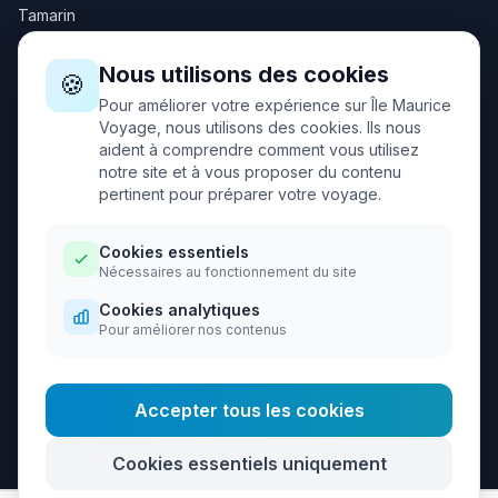
Tamarin
Nous utilisons des cookies
Autres destinations
🍪
Pour améliorer votre expérience sur Île Maurice
Cap Malheureux
Voyage, nous utilisons des cookies. Ils nous
aident à comprendre comment vous utilisez
Trou d'Eau Douce
notre site et à vous proposer du contenu
Port-Louis
pertinent pour préparer votre voyage.
Souillac
Cookies essentiels
Chamouny
Nécessaires au fonctionnement du site
Gorges Rivière Noire
Cookies analytiques
Pour améliorer nos contenus
Chutes de Tamarin
Grand Gaube
Accepter tous les cookies
Cookies essentiels uniquement
Contact
|
Mentions légales
|
Politique de confidentialité