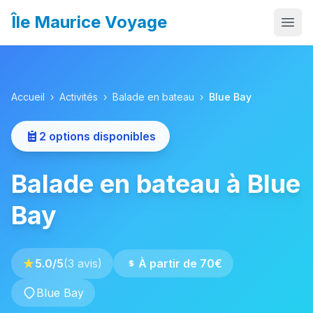
Île Maurice Voyage
Accueil
Que faire
Accueil
›
Activités
›
Balade en bateau
›
Blue Bay
Où aller
2
options disponibles
Itinéraires
Balade en bateau à Blue
Budget
Quand partir
Bay
Infos pratiques
Activités
★
5.0
/5
(
3
avis)
À partir de
70
€
Blue Bay