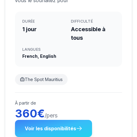
vous le souhaitez pour
DURÉE
DIFFICULTÉ
1 jour
Accessible à
tous
LANGUES
French, English
The Spot Mauritius
À partir de
360
€
/pers
Voir les disponibilités