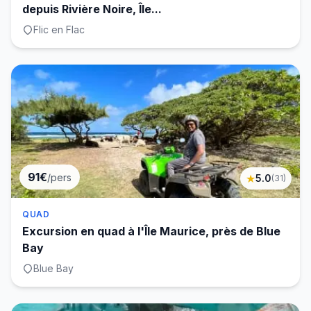
depuis Rivière Noire, Île...
Flic en Flac
91€
/pers
★
5.0
(
31
)
QUAD
Excursion en quad à l'Île Maurice, près de Blue
Bay
Blue Bay