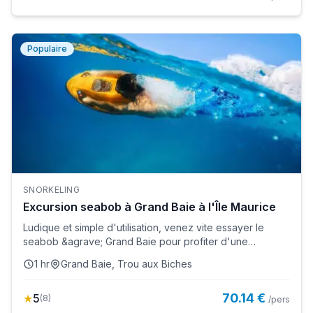
Populaire
SNORKELING
Excursion seabob à Grand Baie à l'Île Maurice
Ludique et simple d'utilisation, venez vite essayer le
seabob &agrave; Grand Baie pour profiter d'une
activit&eacute; na...
1 hr
Grand Baie, Trou aux Biches
70.14 €
★
5
(
8
)
/pers