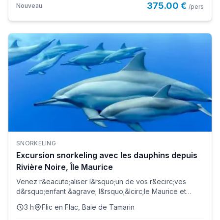
375.00 €
Nouveau
/pers
SNORKELING
Excursion snorkeling avec les dauphins depuis
Rivière Noire, Île Maurice
Venez r&eacute;aliser l&rsquo;un de vos r&ecirc;ves
d&rsquo;enfant &agrave; l&rsquo;&Icirc;le Maurice et
nagez avec les...
3 h
Flic en Flac, Baie de Tamarin