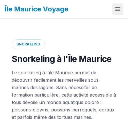
Île Maurice Voyage
Accueil
Que faire
SNORKELING
Où aller
Snorkeling à l'Île Maurice
Itinéraires
Budget
Le snorkeling à l'île Maurice permet de
découvrir facilement les merveilles sous-
Quand partir
marines des lagons. Sans nécessiter de
Infos pratiques
formation particulière, cette activité accessible à
tous dévoile un monde aquatique coloré :
Activités
poissons-clowns, poissons-perroquets, coraux
et parfois même des tortues marines.