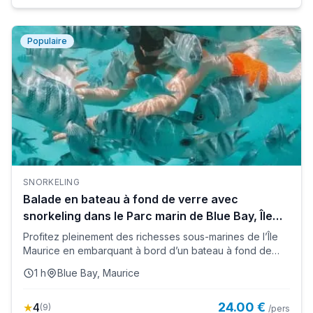
Populaire
SNORKELING
Balade en bateau à fond de verre avec
snorkeling dans le Parc marin de Blue Bay, Île
Maurice
Profitez pleinement des richesses sous-marines de l’Île
Maurice en embarquant à bord d’un bateau à fond de
verre pour fa...
1 h
Blue Bay, Maurice
24.00 €
★
4
(
9
)
/pers