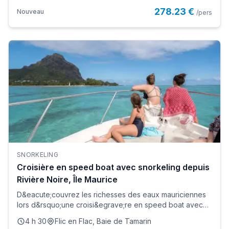
278.23 €
Nouveau
/pers
SNORKELING
Croisière en speed boat avec snorkeling depuis
Rivière Noire, Île Maurice
D&eacute;couvrez les richesses des eaux mauriciennes
lors d&rsquo;une croisi&egrave;re en speed boat avec
snorkeling dep...
4 h 30
Flic en Flac, Baie de Tamarin