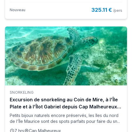
325.11 €
Nouveau
/pers
SNORKELING
Excursion de snorkeling au Coin de Mire, à l'Île
Plate et à l'Îlot Gabriel depuis Cap Malheureux,
Île Maurice
Petits bijoux naturels encore préservés, les îles du nord
de l'Île Maurice sont des spots parfaits pour faire du sn...
7 hrs
Cap Malheureux