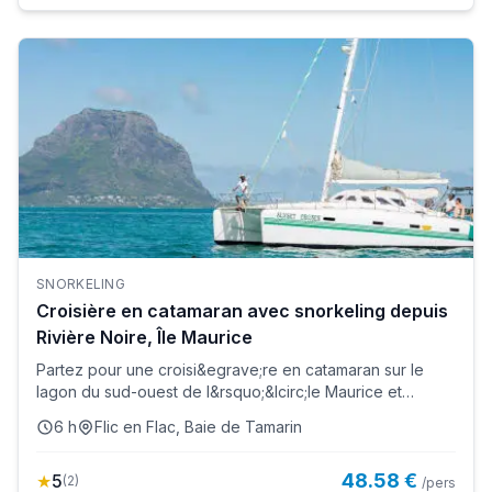
SNORKELING
Croisière en catamaran avec snorkeling depuis
Rivière Noire, Île Maurice
Partez pour une croisi&egrave;re en catamaran sur le
lagon du sud-ouest de l&rsquo;&Icirc;le Maurice et
cr&eacute;ez-vou...
6 h
Flic en Flac, Baie de Tamarin
48.58 €
★
5
(
2
)
/pers