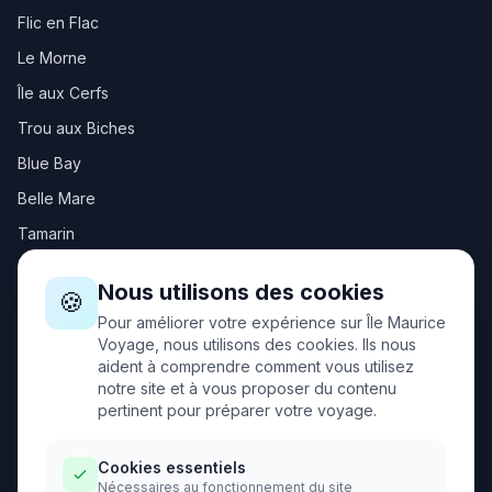
Flic en Flac
Le Morne
Île aux Cerfs
Trou aux Biches
Blue Bay
Belle Mare
Tamarin
Nous utilisons des cookies
Autres destinations
🍪
Pour améliorer votre expérience sur Île Maurice
Cap Malheureux
Voyage, nous utilisons des cookies. Ils nous
aident à comprendre comment vous utilisez
Trou d'Eau Douce
notre site et à vous proposer du contenu
Port-Louis
pertinent pour préparer votre voyage.
Souillac
Cookies essentiels
Chamouny
Nécessaires au fonctionnement du site