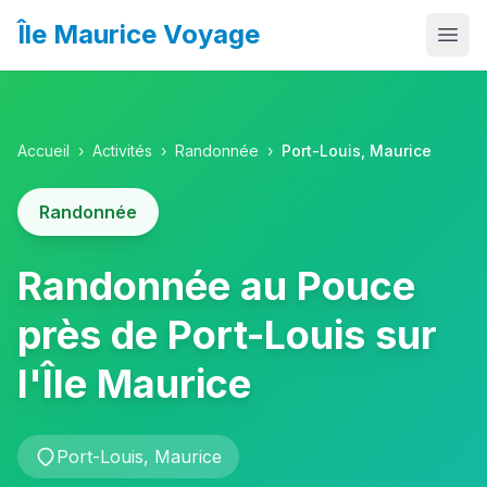
Île Maurice Voyage
Accueil
Que faire
Accueil
›
Activités
›
Randonnée
›
Port-Louis, Maurice
Où aller
Randonnée
Itinéraires
Randonnée au Pouce
Budget
Quand partir
près de Port-Louis sur
Infos pratiques
l'Île Maurice
Activités
Port-Louis, Maurice