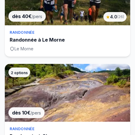
dès 40€
/pers
★
4.0
(
26
)
RANDONNÉE
Randonnée à Le Morne
Le Morne
2
options
dès 10€
/pers
RANDONNÉE