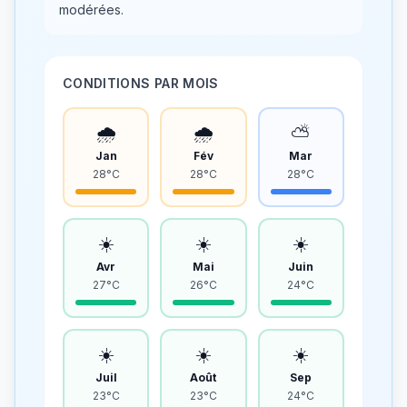
modérées.
CONDITIONS PAR MOIS
🌧️
🌧️
⛅
Jan
Fév
Mar
28°C
28°C
28°C
☀️
☀️
☀️
Avr
Mai
Juin
27°C
26°C
24°C
☀️
☀️
☀️
Juil
Août
Sep
23°C
23°C
24°C