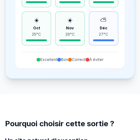
☀️
☀️
⛅
Oct
Nov
Déc
25°C
26°C
27°C
Excellent
Bon
Correct
À éviter
Pourquoi choisir cette sortie ?