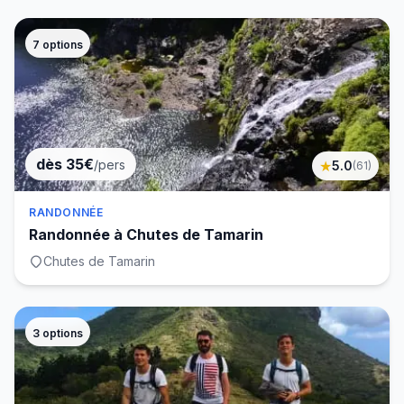
7
options
dès 35€
/pers
★
5.0
(
61
)
RANDONNÉE
Randonnée à Chutes de Tamarin
Chutes de Tamarin
3
options